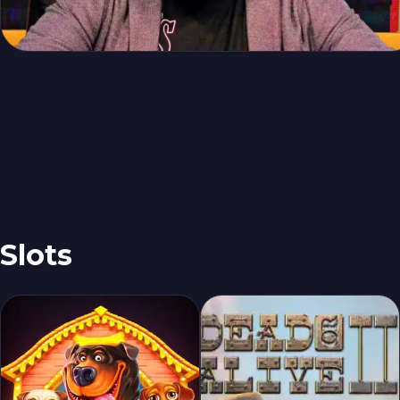
Slots