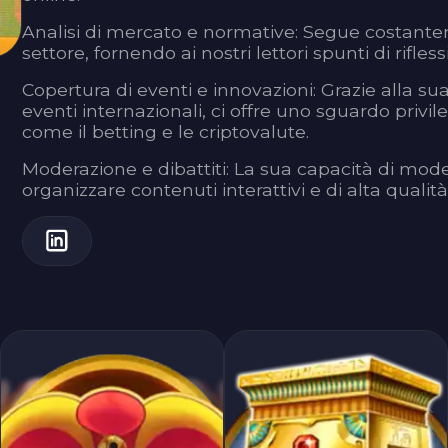
Analisi di mercato e normative: Segue costanteme
settore, fornendo ai nostri lettori spunti di rifl
Copertura di eventi e innovazioni: Grazie alla sua
eventi internazionali, ci offre uno sguardo privile
come il betting e le criptovalute.
Moderazione e dibattiti: La sua capacità di mode
organizzare contenuti interattivi e di alta quali