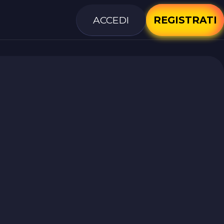
ACCEDI
REGISTRATI