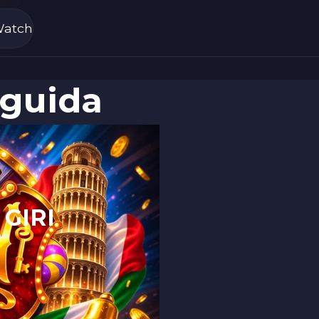
atch
 guida
care
a
 GIRI