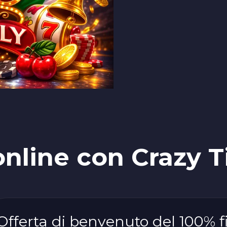
online con Crazy T
Offerta di benvenuto del 100% f