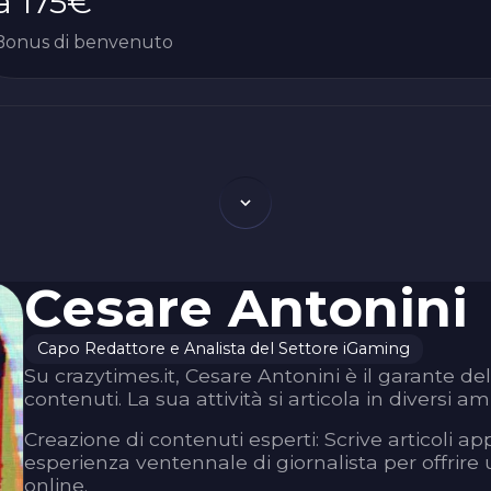
a 175€
Bonus di benvenuto
Cesare Antonini
Capo Redattore e Analista del Settore iGaming
Su crazytimes.it, Cesare Antonini è il garante de
contenuti. La sua attività si articola in diversi amb
Creazione di contenuti esperti: Scrive articoli a
esperienza ventennale di giornalista per offrire
online.