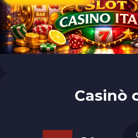
Casinò 