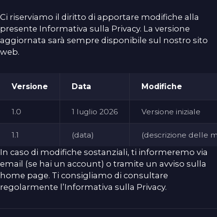
Ci riserviamo il diritto di apportare modifiche alla
presente Informativa sulla Privacy. La versione
aggiornata sarà sempre disponibile sul nostro sito
web.
Versione
Data
Modifiche
1.0
1 luglio 2026
Versione iniziale
1.1
(data)
(descrizione delle m
In caso di modifiche sostanziali, ti informeremo via
email (se hai un account) o tramite un avviso sulla
home page. Ti consigliamo di consultare
regolarmente l’Informativa sulla Privacy.