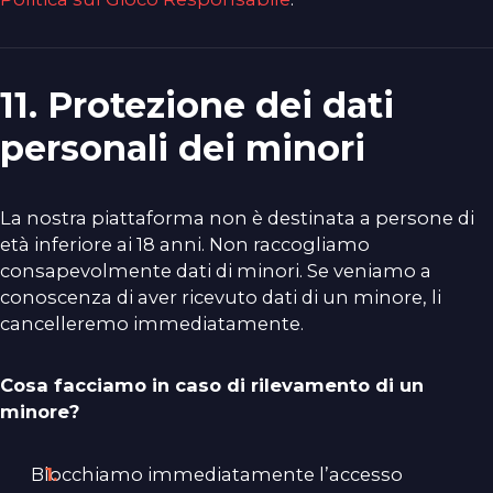
11. Protezione dei dati
personali dei minori
La nostra piattaforma non è destinata a persone di
età inferiore ai 18 anni. Non raccogliamo
consapevolmente dati di minori. Se veniamo a
conoscenza di aver ricevuto dati di un minore, li
cancelleremo immediatamente.
Cosa facciamo in caso di rilevamento di un
minore?
Blocchiamo immediatamente l’accesso