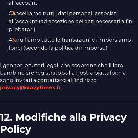
all’account.
Cancelliamo tutti i dati personali associati
all’account (ad eccezione dei dati necessari a fini
probatori).
Annulliamo tutte le transazioni e rimborsiamo i
fondi (secondo la politica di rimborso).
I genitori o tutori legali che scoprono che il loro
bambino si è registrato sulla nostra piattaforma
sono invitati a contattarci all’indirizzo
privacy@crazytimes.it
.
12. Modifiche alla Privacy
Policy