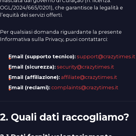
rilasciata dal governo di Curaçao (n. licenza:
OGL/2024/665/0201), che garantisce la legalità e
l’equità dei servizi offerti.
Per qualsiasi domanda riguardante la presente
Informativa sulla Privacy, puoi contattarci:
Email (supporto tecnico):
support@crazytimes.it
Email (sicurezza):
security@crazytimes.it
Email (affiliazione):
affiliate@crazytimes.it
Email (reclami):
complaints@crazytimes.it
2. Quali dati raccogliamo?