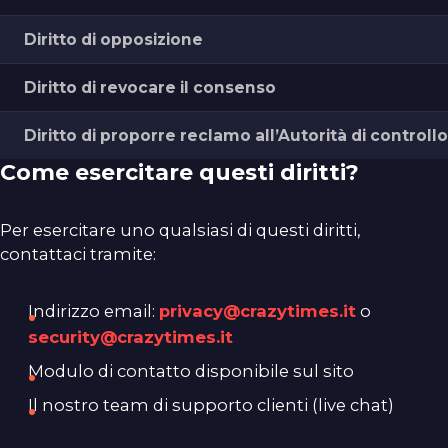
Diritto di opposizione
Diritto di revocare il consenso
Diritto di proporre reclamo all’Autorità di controllo
Come esercitare questi diritti?
Per esercitare uno qualsiasi di questi diritti,
contattaci tramite:
Indirizzo email:
privacy@crazytimes.it
o
security@crazytimes.it
Modulo di contatto disponibile sul sito
Il nostro team di supporto clienti (live chat)