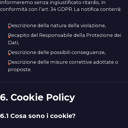
informeremo senza ingiustificato ritardo, in
conformità con l’art. 34 GDPR. La notifica conterrà:
Descrizione della natura della violazione,
Recapito del Responsabile della Protezione dei
Dati,
Descrizione delle possibili conseguenze,
Descrizione delle misure correttive adottate o
proposte.
6. Cookie Policy
6.1 Cosa sono i cookie?