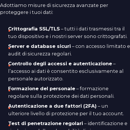
Adottiamo misure di sicurezza avanzate per
proteggere i tuoi dati:
Crittografia SSL/TLS
– tutti i dati trasmessi tra il
tuo dispositivo e i nostri server sono crittografati.
Server e database sicuri
– con accesso limitato e
audit di sicurezza regolari.
Controllo degli accessi e autenticazione
–
l’accesso ai dati è consentito esclusivamente al
personale autorizzato.
Formazione del personale
– formazione
regolare sulla protezione dei dati personali.
Autenticazione a due fattori (2FA)
– un
ulteriore livello di protezione per il tuo account.
Test di penetrazione regolari
– identificazione e