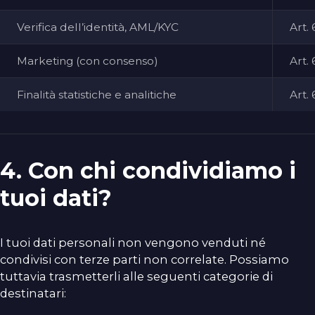
Verifica dell’identità, AML/KYC
Art. 
Marketing (con consenso)
Art. 
Finalità statistiche e analitiche
Art. 
4. Con chi condividiamo i
tuoi dati?
I tuoi dati personali non vengono venduti né
condivisi con terze parti non correlate. Possiamo
tuttavia trasmetterli alle seguenti categorie di
destinatari: